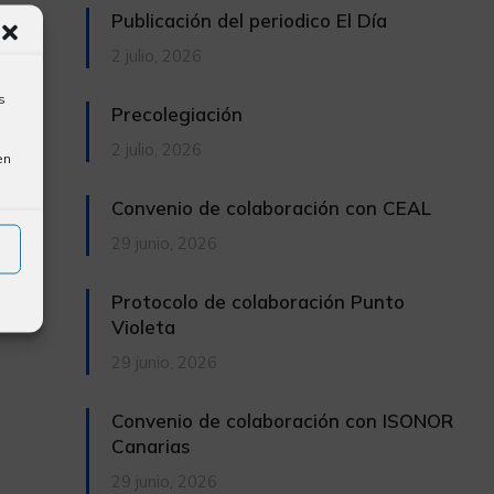
Publicación del periodico El Día
2 julio, 2026
s
Precolegiación
2 julio, 2026
en
Convenio de colaboración con CEAL
29 junio, 2026
Protocolo de colaboración Punto
Violeta
29 junio, 2026
Convenio de colaboración con ISONOR
Canarias
29 junio, 2026