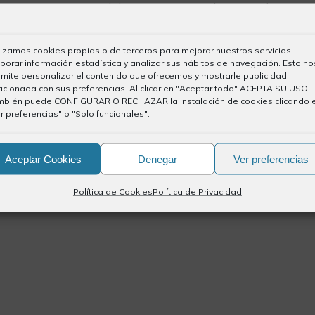
la parte proporcional de pagas extraordinarias (el importe
computaría como renta) y siga acreditando, en su caso,
lizamos cookies propias o de terceros para mejorar nuestros servicios,
borar información estadística y analizar sus hábitos de navegación. Esto no
na información de acorde a sus condiciones, le invitamos
mite personalizar el contenido que ofrecemos y mostrarle publicidad
acionada con sus preferencias. Al clicar en "Aceptar todo" ACEPTA SU USO.
mbién puede CONFIGURAR O RECHAZAR la instalación de cookies clicando 
r preferencias" o "Solo funcionales".
Aceptar Cookies
Denegar
Ver preferencias
Política de Cookies
Política de Privacidad