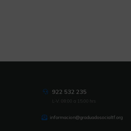
922 532 235
L-V: 08:00 a 15:00 hrs
informacion@graduadosocialtf.org