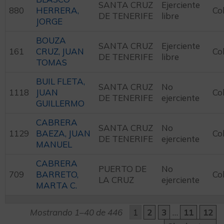
SANTA CRUZ
Ejerciente
880
HERRERA,
Co
DE TENERIFE
libre
JORGE
BOUZA
SANTA CRUZ
Ejerciente
161
CRUZ, JUAN
Co
DE TENERIFE
libre
TOMAS
BUIL FLETA,
SANTA CRUZ
No
1118
JUAN
Co
DE TENERIFE
ejerciente
GUILLERMO
CABRERA
SANTA CRUZ
No
1129
BAEZA, JUAN
Co
DE TENERIFE
ejerciente
MANUEL
CABRERA
PUERTO DE
No
709
BARRETO,
Co
LA CRUZ
ejerciente
MARTA C.
Mostrando 1–40 de 446
1
2
3
…
11
12