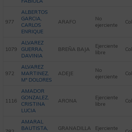
FABIOLA
ALBERTOS
GARCIA,
No
977
ARAFO
Co
CARLOS
ejerciente
ENRIQUE
ALVAREZ
Ejerciente
1079
GUERRA,
BREÑA BAJA
Co
libre
DAVINIA
ALVAREZ
No
972
MARTINEZ,
ADEJE
Co
ejerciente
Mª DOLORES
AMADOR
GONZALEZ,
Ejerciente
1116
ARONA
Co
CRISTINA
libre
LUCIA
AMARAL
BAUTISTA,
GRANADILLA
Ejerciente
782
Co