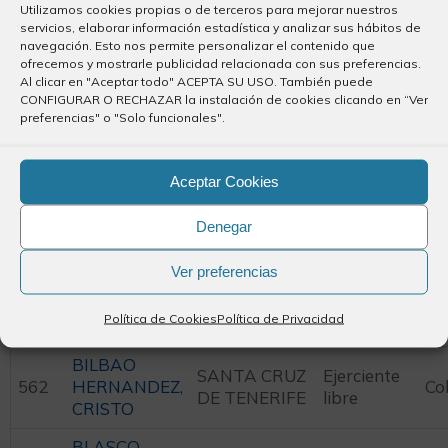
Ejerciente
Utilizamos cookies propias o de terceros para mejorar nuestros
1010
GONZALEZ,
ARONA
Co
libre
servicios, elaborar información estadística y analizar sus hábitos de
Mª PILAR
navegación. Esto nos permite personalizar el contenido que
ofrecemos y mostrarle publicidad relacionada con sus preferencias.
BENCOMO
Al clicar en "Aceptar todo" ACEPTA SU USO. También puede
GONZALEZ,
LOS
Ejerciente
CONFIGURAR O RECHAZAR la instalación de cookies clicando en “Ver
784
Co
CARLOS
REALEJOS
libre
preferencias" o "Solo funcionales".
AGUSTIN
SAN
Aceptar Cookies
BENCOMO
CRISTOBAL
Ejerciente
651
LEON, Mª DE
Co
DE LA
libre
Denegar
LA LUZ
LAGUNA
Ver preferencias
BETANCORT
SANTA CRUZ
Ejerciente
859
GARCIA, Mª
Co
DE TENERIFE
libre
Política de Cookies
Política de Privacidad
MERCEDES
BILBAO
SANTA CRUZ
Ejerciente
562
HERNANDEZ,
Co
DE TENERIFE
libre
CRISTO
BLASCO