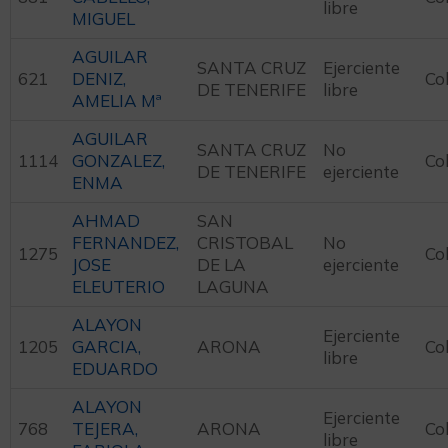
libre
MIGUEL
AGUILAR
SANTA CRUZ
Ejerciente
621
DENIZ,
Co
DE TENERIFE
libre
AMELIA Mª
AGUILAR
SANTA CRUZ
No
1114
GONZALEZ,
Co
DE TENERIFE
ejerciente
ENMA
AHMAD
SAN
FERNANDEZ,
CRISTOBAL
No
1275
Co
JOSE
DE LA
ejerciente
ELEUTERIO
LAGUNA
ALAYON
Ejerciente
1205
GARCIA,
ARONA
Co
libre
EDUARDO
ALAYON
Ejerciente
768
TEJERA,
ARONA
Co
libre