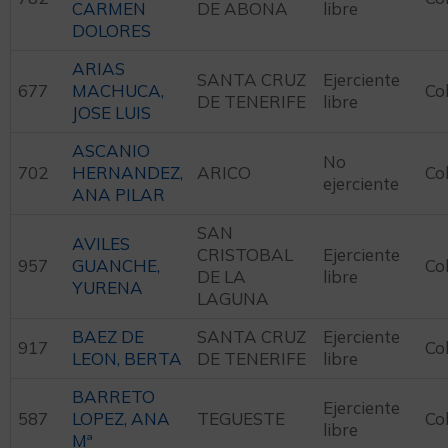
CARMEN
DE ABONA
libre
DOLORES
ARIAS
SANTA CRUZ
Ejerciente
677
MACHUCA,
Co
DE TENERIFE
libre
JOSE LUIS
ASCANIO
No
702
HERNANDEZ,
ARICO
Co
ejerciente
ANA PILAR
SAN
AVILES
CRISTOBAL
Ejerciente
957
GUANCHE,
Co
DE LA
libre
YURENA
LAGUNA
BAEZ DE
SANTA CRUZ
Ejerciente
917
Co
LEON, BERTA
DE TENERIFE
libre
BARRETO
Ejerciente
587
LOPEZ, ANA
TEGUESTE
Co
libre
Mª