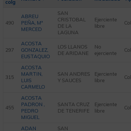
colg
SAN
ABREU
CRISTOBAL
Ejerciente
490
PEÑA, Mª
Co
DE LA
libre
MERCED
LAGUNA
ACOSTA
LOS LLANOS
No
297
GONZALEZ,
Co
DE ARIDANE
ejerciente
EUSTAQUIO
ACOSTA
MARTIN,
SAN ANDRES
Ejerciente
315
Co
LUIS
Y SAUCES
libre
CARMELO
ACOSTA
PADRON ,
SANTA CRUZ
Ejerciente
455
Co
PEDRO
DE TENERIFE
libre
MIGUEL
ADAN
SAN