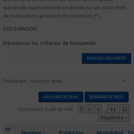
quedando especialmente prohibido su uso para fines
de publicidad o prospección comercial. (*)
COLEGIADOS:
Introduzca los criterios de búsqueda:
Población
Mostrando 1–40 de 446
1
2
3
…
11
12
Siguiente »
Nº
Nombre
↑
Población
Modalidad
Ti