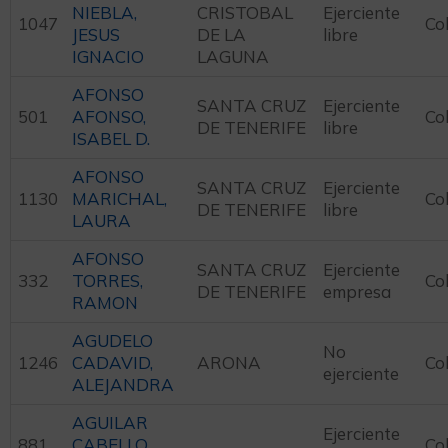
NIEBLA,
CRISTOBAL
Ejerciente
1047
Co
JESUS
DE LA
libre
IGNACIO
LAGUNA
AFONSO
SANTA CRUZ
Ejerciente
501
AFONSO,
Co
DE TENERIFE
libre
ISABEL D.
AFONSO
SANTA CRUZ
Ejerciente
1130
MARICHAL,
Co
DE TENERIFE
libre
LAURA
AFONSO
SANTA CRUZ
Ejerciente
332
TORRES,
Co
DE TENERIFE
empresa
RAMON
AGUDELO
No
1246
CADAVID,
ARONA
Co
ejerciente
ALEJANDRA
AGUILAR
Ejerciente
881
CABELLO,
Co