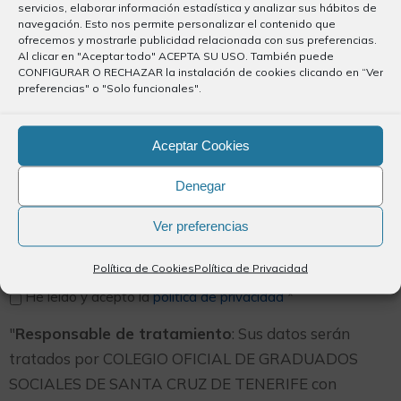
servicios, elaborar información estadística y analizar sus hábitos de
relacionan
navegación. Esto nos permite personalizar el contenido que
ofrecemos y mostrarle publicidad relacionada con sus preferencias.
Al clicar en "Aceptar todo" ACEPTA SU USO. También puede
CONFIGURAR O RECHAZAR la instalación de cookies clicando en “Ver
Suelta archivos aquí o
preferencias" o "Solo funcionales".
SELECCIONA ARCHIVOS
Aceptar Cookies
Denegar
Tipos de archivos aceptados: jpg, pdf, Tamaño máximo de
archivo: 2 GB.
Ver preferencias
Política de privacidad
*
Política de Cookies
Política de Privacidad
He leído y acepto la
política de privacidad
*
"
Responsable de tratamiento
: Sus datos serán
tratados por COLEGIO OFICIAL DE GRADUADOS
SOCIALES DE SANTA CRUZ DE TENERIFE con