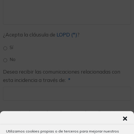
¿Acepta la cláusula de
LOPD (*)
?
Sí
No
Desea recibir las comunicaciones relacionadas con
esta incidencia a través de:
*
Indique si prefiere por Correo Postal o por Correo Electrónico y
compruebe que los datos aportados son correctos
Utilizamos cookies propias o de terceros para mejorar nuestros
Documentación acreditativa de los hechos que se