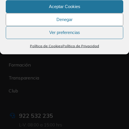
Política de Cookies
Aceptar Cookies
Accesibilidad
Denegar
El Colegio
Ver preferencias
Registro de colegiados
Política de Cookies
Política de Privacidad
Ventanilla Única
Formación
Transparencia
Club
922 532 235
L-V: 08:00 a 15:00 hrs