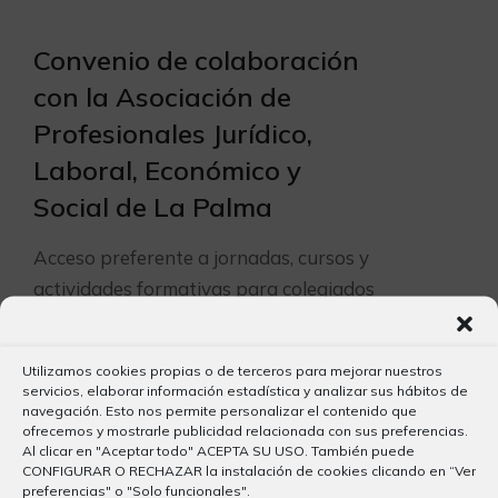
Convenio de colaboración
con la Asociación de
Profesionales Jurídico,
Laboral, Económico y
Social de La Palma
Acceso preferente a jornadas, cursos y
actividades formativas para colegiados
El Colegio Oficial de Graduados…
Utilizamos cookies propias o de terceros para mejorar nuestros
servicios, elaborar información estadística y analizar sus hábitos de
navegación. Esto nos permite personalizar el contenido que
ofrecemos y mostrarle publicidad relacionada con sus preferencias.
Al clicar en "Aceptar todo" ACEPTA SU USO. También puede
CONFIGURAR O RECHAZAR la instalación de cookies clicando en “Ver
Convenio de colaboración
preferencias" o "Solo funcionales".