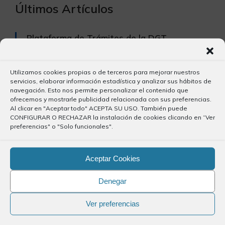
Últimos Artículos
Plataforma de Trámites de la DGT
7 julio, 2026
Utilizamos cookies propias o de terceros para mejorar nuestros
Publicación del periodico El Día
servicios, elaborar información estadística y analizar sus hábitos de
navegación. Esto nos permite personalizar el contenido que
2 julio, 2026
ofrecemos y mostrarle publicidad relacionada con sus preferencias.
Al clicar en "Aceptar todo" ACEPTA SU USO. También puede
CONFIGURAR O RECHAZAR la instalación de cookies clicando en “Ver
Precolegiación
preferencias" o "Solo funcionales".
2 julio, 2026
Aceptar Cookies
Convenio de colaboración con CEAL
Denegar
29 junio, 2026
Ver preferencias
Protocolo de colaboración Punto Violeta
29 junio, 2026