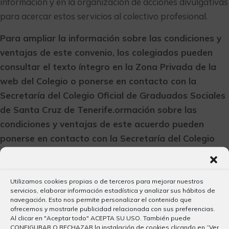
información y en la organización de acciones divulgativas
para acercar estos servicios al colectivo profesional.
Para ampliar la información sobre las condiciones y
ventajas de este convenio, los colegiados pueden
consultar el texto íntegro en la Zona Privada de la
web del Colegio o ponerse en contacto con la
Secretaría del Colegio Oficial de Graduados Sociales
de Santa Cruz de Tenerife.
ormación sobre las
condiciones y ventajas de este acuerdo pueden
ponerse en contacto con la Secretaría del Colegio
Oficial de Graduados Sociales de Santa Cruz de
Tenerife.
Utilizamos cookies propias o de terceros para mejorar nuestros
servicios, elaborar información estadística y analizar sus hábitos de
navegación. Esto nos permite personalizar el contenido que
ofrecemos y mostrarle publicidad relacionada con sus preferencias.
Al clicar en "Aceptar todo" ACEPTA SU USO. También puede
CONFIGURAR O RECHAZAR la instalación de cookies clicando en “Ver