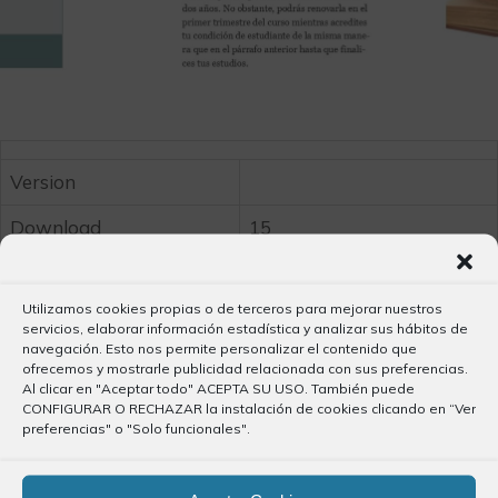
Version
Download
15
Stock
∞
Utilizamos cookies propias o de terceros para mejorar nuestros
Total Files
1
servicios, elaborar información estadística y analizar sus hábitos de
navegación. Esto nos permite personalizar el contenido que
Size
762.80 KB
ofrecemos y mostrarle publicidad relacionada con sus preferencias.
Al clicar en "Aceptar todo" ACEPTA SU USO. También puede
Create Date
7 agosto, 2026
CONFIGURAR O RECHAZAR la instalación de cookies clicando en “Ver
preferencias" o "Solo funcionales".
Last Updated
5 marzo, 2018