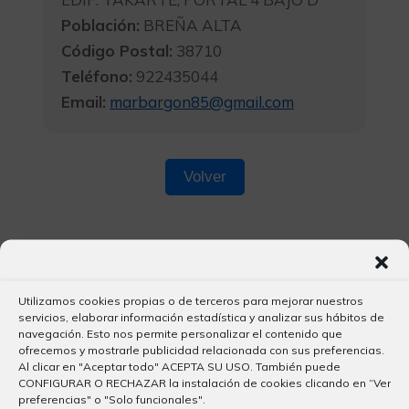
Población:
BREÑA ALTA
Código Postal:
38710
Teléfono:
922435044
Email:
marbargon85@gmail.com
Volver
Utilizamos cookies propias o de terceros para mejorar nuestros
servicios, elaborar información estadística y analizar sus hábitos de
navegación. Esto nos permite personalizar el contenido que
ofrecemos y mostrarle publicidad relacionada con sus preferencias.
Al clicar en "Aceptar todo" ACEPTA SU USO. También puede
CONFIGURAR O RECHAZAR la instalación de cookies clicando en “Ver
preferencias" o "Solo funcionales".