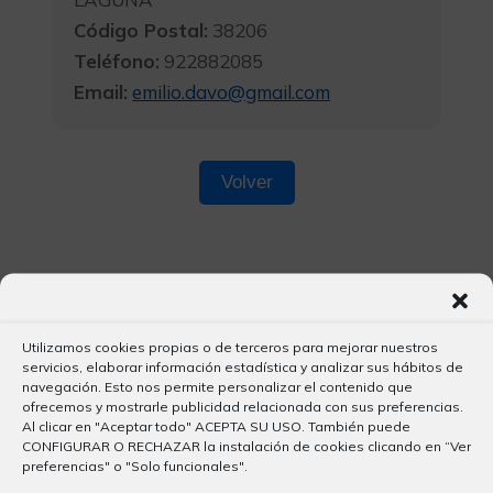
Código Postal:
38206
Teléfono:
922882085
Email:
emilio.davo@gmail.com
Volver
Utilizamos cookies propias o de terceros para mejorar nuestros
servicios, elaborar información estadística y analizar sus hábitos de
navegación. Esto nos permite personalizar el contenido que
ofrecemos y mostrarle publicidad relacionada con sus preferencias.
Al clicar en "Aceptar todo" ACEPTA SU USO. También puede
CONFIGURAR O RECHAZAR la instalación de cookies clicando en “Ver
preferencias" o "Solo funcionales".