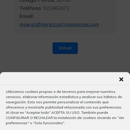
Teléfono:
922462472
Email:
mperez@perezcastroasesores.com
Volver
Utilizamos cookies propias o de terceros para mejorar nuestros
servicios, elaborar información estadística y analizar sus hábitos de
navegación. Esto nos permite personalizar el contenido que
ofrecemos y mostrarle publicidad relacionada con sus preferencias.
Al clicar en "Aceptar todo" ACEPTA SU USO. También puede
CONFIGURAR O RECHAZAR la instalación de cookies clicando en “Ver
preferencias" o "Solo funcionales".