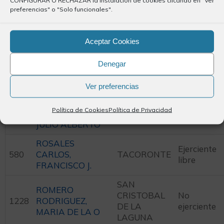
ACENTEJO
preferencias" o "Solo funcionales".
SALAZAR
Ejerciente
718
GONZALEZ, JUAN
ARONA
libre
Aceptar Cookies
ANTONIO
SABINA
SANTA
Denegar
Ejerciente
914
GORDILLO,
CRUZ DE
libre
NAUZET
TENERIFE
Ver preferencias
ROSARIO
Política de Cookies
Política de Privacidad
1050
RODRIGUEZ,
TELDE
Ejerciente
JULIO ALBERTO
ROSALES
Ejerciente
580
CARLOS,
TACORONTE
libre
FRANCISCO J.
SAN
ROMERO
CRISTOBAL
No
1228
RODRIGUEZ,
DE LA
ejerciente
MARIA DE LA O
LAGUNA