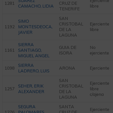
SUAREZ
Ejerciente
1281
CRUZ DE
CAMACHO, LIDIA
libre
TENERIFE
SAN
SIMO
CRISTOBAL
Ejerciente
1192
MONTESDEOCA,
DE LA
libre
JAVIER
LAGUNA
SIERRA
GUIA DE
No
1161
SANTIAGO,
ISORA
ejerciente
MIGUEL ANGEL
SIERRA
1098
ARONA
Ejerciente
LADRERO, LUIS
SAN
Ejerciente
SEHER, ERIK
CRISTOBAL
1257
libre
ALEXANDER
DE LA
c/ajena
LAGUNA
SEGURA
SANTA
Ejerciente
1276
PALOMARES,
CRUZ DE