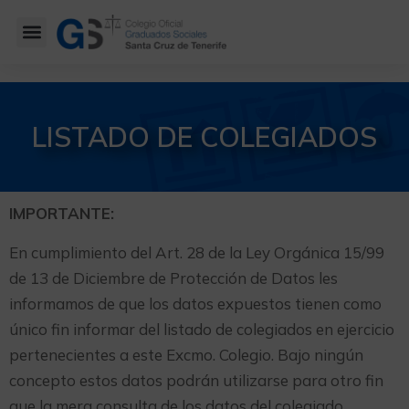
LISTADO DE COLEGIADOS
IMPORTANTE:
En cumplimiento del Art. 28 de la Ley Orgánica 15/99
de 13 de Diciembre de Protección de Datos les
informamos de que los datos expuestos tienen como
único fin informar del listado de colegiados en ejercicio
pertenecientes a este Excmo. Colegio. Bajo ningún
concepto estos datos podrán utilizarse para otro fin
que la mera consulta de los datos del colegiado,