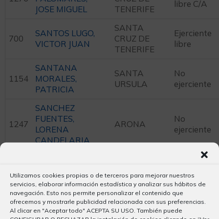
libre C/A
JOSE MIGUEL
TENERIFE
SANTA
SANTOS LUGO,
Ejerciente
700
CRUZ DE
VICTOR JUAN
libre
TENERIFE
SANTANA
SANTA
No
1154
MORALES,
URSULA
ejerciente
PATRICIA
SANCHEZ
FUENTES,
No
1247
ARONA
LORENA
ejerciente
CANDELARIA
SAN MILLAN
PUERTO DE
Ejerciente
1182
PACHECO, LAURA
LA CRUZ
libre C/A
Utilizamos cookies propias o de terceros para mejorar nuestros
servicios, elaborar información estadística y analizar sus hábitos de
LA
SAN FELIX
navegación. Esto nos permite personalizar el contenido que
MATANZA
No
ofrecemos y mostrarle publicidad relacionada con sus preferencias.
1194
GONZALEZ,
DE
ejerciente
Al clicar en "Aceptar todo" ACEPTA SU USO. También puede
IGNACIO
CONFIGURAR O RECHAZAR la instalación de cookies clicando en “Ver