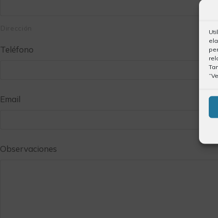
Dirección
Uti
ela
Teléfono
per
rel
Ta
“Ve
Email
Observaciones