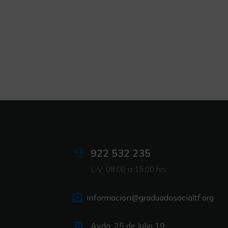
922 532 235
L-V: 08:00 a 15:00 hrs
informacion@graduadosocialtf.org
Avda. 25 de Julio 19