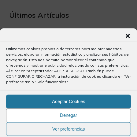
Últimos Artículos
Plataforma de Trámites de la DGT
7 julio, 2026
Utilizamos cookies propias o de terceros para mejorar nuestros
servicios, elaborar información estadística y analizar sus hábitos de
Publicación del periodico El Día
navegación. Esto nos permite personalizar el contenido que
ofrecemos y mostrarle publicidad relacionada con sus preferencias.
2 julio, 2026
Al clicar en "Aceptar todo" ACEPTA SU USO. También puede
CONFIGURAR O RECHAZAR la instalación de cookies clicando en “Ver
preferencias" o "Solo funcionales".
Precolegiación
2 julio, 2026
Aceptar Cookies
Convenio de colaboración con CEAL
Denegar
29 junio, 2026
Ver preferencias
Protocolo de colaboración Punto Violeta