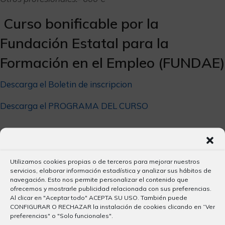
Curso bonificable por la
Fundación Estatal para la
Formación en el Empleo (FUNDAE)
Descarga el Boletin de inscripcion
Descarga el PROGRAMA DEL CURSO
Utilizamos cookies propias o de terceros para mejorar nuestros
servicios, elaborar información estadística y analizar sus hábitos de
navegación. Esto nos permite personalizar el contenido que
Últimos Artículos
ofrecemos y mostrarle publicidad relacionada con sus preferencias.
Al clicar en "Aceptar todo" ACEPTA SU USO. También puede
CONFIGURAR O RECHAZAR la instalación de cookies clicando en “Ver
preferencias" o "Solo funcionales".
Plataforma de Trámites de la DGT