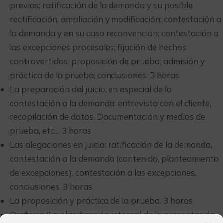
previas; ratificación de la demanda y su posible
rectificación, ampliación y modificación; contestación a
la demanda y en su caso reconvención; contestación a
las excepciones procesales; fijación de hechos
controvertidos; proposición de prueba; admisión y
práctica de la prueba; conclusiones. 3 horas
La preparación del juicio, en especial de la
contestación a la demanda: entrevista con el cliente,
recopilación de datos. Documentación y medios de
prueba, etc… 3 horas
Las alegaciones en juicio: ratificación de la demanda,
contestación a la demanda (contenido, planteamiento
de excepciones), contestación a las excepciones,
conclusiones. 3 horas
La proposición y práctica de la prueba. 3 horas
Oratoria (La planificación integral de la presentación