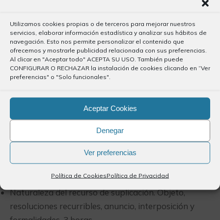
oral. La construcción del discurso y la disertación
jurídica. El uso adecuado de las palabras y la voz en el
Utilizamos cookies propias o de terceros para mejorar nuestros
estrado. La conducta corporal y los gestos en la sala.
servicios, elaborar información estadística y analizar sus hábitos de
navegación. Esto nos permite personalizar el contenido que
Técnicas para superar el temor escénico). (¿6 horas?)
ofrecemos y mostrarle publicidad relacionada con sus preferencias.
Al clicar en "Aceptar todo" ACEPTA SU USO. También puede
Asistencia a juicios. 3 horas
CONFIGURAR O RECHAZAR la instalación de cookies clicando en “Ver
Casos prácticos de juicios. 3 horas
preferencias" o "Solo funcionales".
MÓDULO III: CURSO SOBRE RECURSO DE
SUPLICACIÓN
Aceptar Cookies
Del 9 al 23 de marzo
Denegar
La sentencia. Requisitos formales y sustantivos.
Ver preferencias
Examen de ejemplos de varias sentencias de Juzgados
Política de Cookies
Política de Privacidad
de lo Social. Entrega de los casos prácticos. 3 horas
Naturaleza del recurso de suplicación. Objeto,
resoluciones recurribles, anuncio, interposición y
formalidades. 3 horas