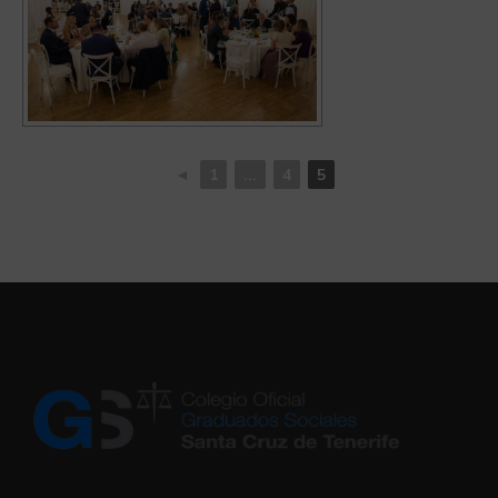
◄
1
...
4
5