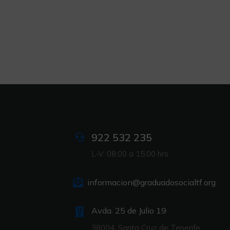
922 532 235
L-V: 08:00 a 15:00 hrs
informacion@graduadosocialtf.org
Avda. 25 de Julio 19
38004. Santa Cruz de Tenerife