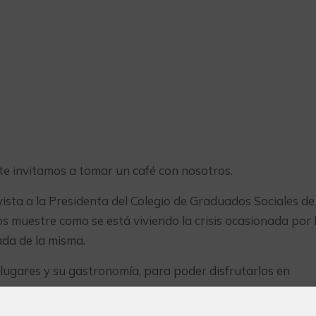
a) te invitamos a tomar un café con nosotros.
ista a la Presidenta del Colegio de Graduados Sociales de
s muestre como se está viviendo la crisis ocasionada por 
ada de la misma.
ugares y su gastronomía, para poder disfrutarlos en
s.