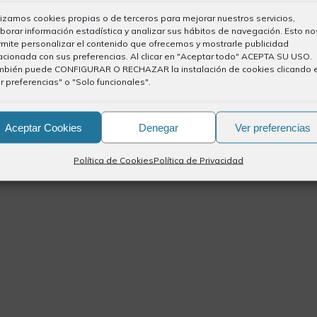
e todo el territorio nacional, por lo que cada miércoles
lizamos cookies propias o de terceros para mejorar nuestros servicios,
 los Colegios de Graduados Sociales de España.
borar información estadística y analizar sus hábitos de navegación. Esto no
mite personalizar el contenido que ofrecemos y mostrarle publicidad
acionada con sus preferencias. Al clicar en "Aceptar todo" ACEPTA SU USO.
mbién puede CONFIGURAR O RECHAZAR la instalación de cookies clicando 
r preferencias" o "Solo funcionales".
hl=es
Aceptar Cookies
Denegar
Ver preferencias
Política de Cookies
Política de Privacidad