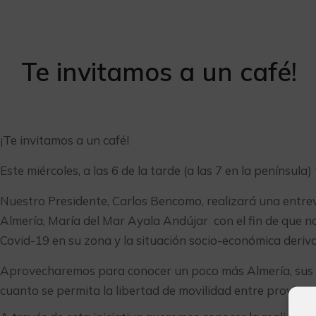
Te invitamos a un café!
¡Te invitamos a un café!
Este miércoles, a las 6 de la tarde (a las 7 en la penínsul
Nuestro Presidente, Carlos Bencomo, realizará una entrev
Almería, María del Mar Ayala Andújar con el fin de que no
Covid-19 en su zona y la situación socio-económica deriv
Aprovecharemos para conocer un poco más Almería, sus l
cuanto se permita la libertad de movilidad entre provincia