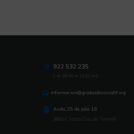
922 532 235
L-V: 08:00 a 15:00 hrs
informacion@graduadosocialtf.org
Avda. 25 de Julio 19
38004. Santa Cruz de Tenerife