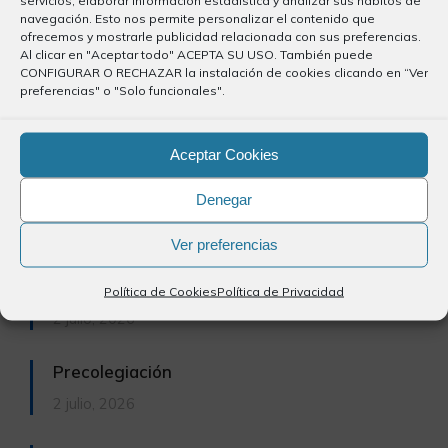
navegación. Esto nos permite personalizar el contenido que
adecuadamente en función de sus necesidades.
ofrecemos y mostrarle publicidad relacionada con sus preferencias.
Al clicar en "Aceptar todo" ACEPTA SU USO. También puede
CONFIGURAR O RECHAZAR la instalación de cookies clicando en “Ver
preferencias" o "Solo funcionales".
Últimos Artículos
Aceptar Cookies
Denegar
Plataforma de Trámites de la DGT
7 julio, 2026
Ver preferencias
Publicación del periodico El Día
Política de Cookies
Política de Privacidad
2 julio, 2026
Precolegiación
2 julio, 2026