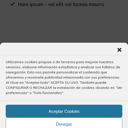
Nam ipsum - vel elit vel lacinia mauris
Últimos Artículos
Utilizamos cookies propias o de terceros para mejorar nuestros
Plataforma de Trámites de la DGT
servicios, elaborar información estadística y analizar sus hábitos de
navegación. Esto nos permite personalizar el contenido que
7 julio, 2026
ofrecemos y mostrarle publicidad relacionada con sus preferencias.
Al clicar en "Aceptar todo" ACEPTA SU USO. También puede
Publicación del periodico El Día
CONFIGURAR O RECHAZAR la instalación de cookies clicando en “Ver
preferencias" o "Solo funcionales".
2 julio, 2026
Aceptar Cookies
Precolegiación
2 julio, 2026
Denegar