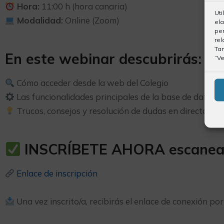
Hora:
11:00 h (hora canaria)
Uti
Modalidad:
Online (Zoom)
ela
per
rel
Ta
En este webinar descubrirás:
“Ve
Cómo acceder desde la web del Colegio
Las funcionalidades principales de la base de datos
Trucos, consejos y resolución de dudas en directo
INSCRÍBETE AHORA escaneando
Enlace de inscripción
Una vez inscrito/a, recibirás el enlace de conexión po