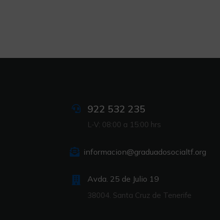
922 532 235
L-V: 08:00 a 15:00 hrs
informacion@graduadosocialtf.org
Avda. 25 de Julio 19
38004. Santa Cruz de Tenerife