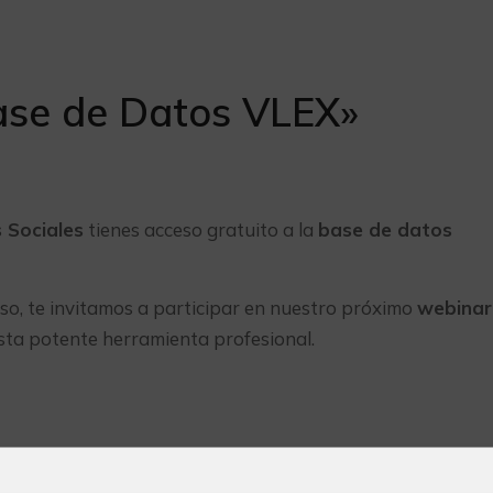
ase de Datos VLEX»
 Sociales
tienes acceso gratuito a la
base de datos
o, te invitamos a participar en nuestro próximo
webinar
esta potente herramienta profesional.