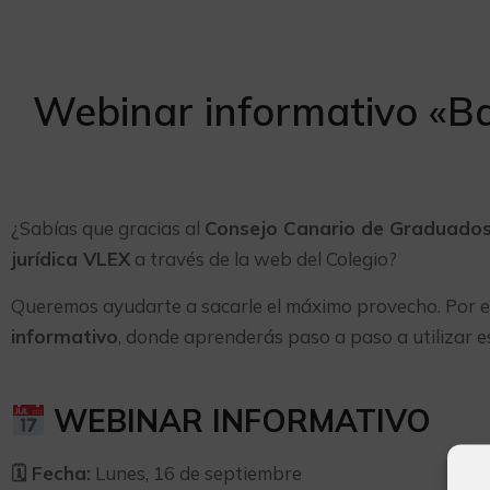
Webinar informativo «B
¿Sabías que gracias al
Consejo Canario de Graduados
jurídica VLEX
a través de la web del Colegio?
Queremos ayudarte a sacarle el máximo provecho. Por es
informativo
, donde aprenderás paso a paso a utilizar 
WEBINAR INFORMATIVO
🗓
Fecha:
Lunes, 16 de septiembre