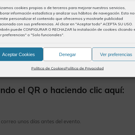
lizamos cookies propias o de terceros para mejorar nuestros servicios,
borar información estadística y analizar sus hábitos de navegación. Esto no
mite personalizar el contenido que ofrecemos y mostrarle publicidad
acionada con sus preferencias. Al clicar en "Aceptar todo" ACEPTA SU USO.
mbién puede CONFIGURAR O RECHAZAR la instalación de cookies clicando 
r preferencias" o "Solo funcionales".
Aceptar Cookies
Denegar
Ver preferencias
Política de Cookies
Política de Privacidad
 el QR o haciendo clic aquí:
r correo unos días antes del evento.