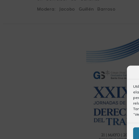
Modera: Jacobo Guillén Barroso
Uti
ela
per
rel
Ta
“Ve