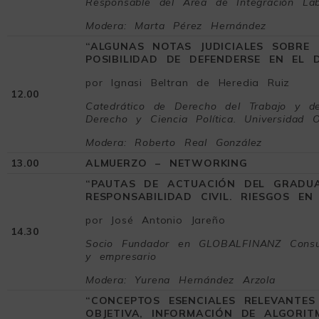
Responsable del Área de Integración L
Modera: Marta Pérez Hernández
“ALGUNAS NOTAS JUDICIALES SOBRE 
POSIBILIDAD DE DEFENDERSE EN EL D
por Ignasi Beltran de Heredia Ruiz
12.00
Catedrático de Derecho del Trabajo y de
Derecho y Ciencia Política. Universidad 
Modera: Roberto Real González
13.00
ALMUERZO – NETWORKING
“PAUTAS DE ACTUACIÓN DEL GRADU
RESPONSABILIDAD CIVIL. RIESGOS EN
por José Antonio Jareño
14.30
Socio Fundador en GLOBALFINANZ Consul
y empresario
Modera: Yurena Hernández Arzola
“CONCEPTOS ESENCIALES RELEVANTE
OBJETIVA, INFORMACIÓN DE ALGORI