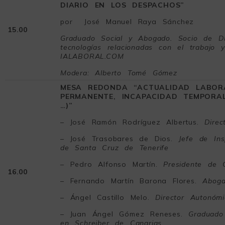
DIARIO EN LOS DESPACHOS”
por José Manuel Raya Sánchez
15.00
Graduado Social y Abogado. Socio de DMS
tecnologías relacionadas con el trabajo y
IALABORAL.COM
Modera: Alberto Tomé
Gómez
MESA REDONDA “ACTUALIDAD LABORA
PERMANENTE, INCAPACIDAD TEMPORAL,
…)”
– José Ramón Rodríguez Albertus.
Dire
– José Trasobares de Dios.
Jefe de Ins
de Santa Cruz de Tenerife
– Pedro Alfonso Martín.
Presidente de 
16.00
– Fernando Martín Barona Flores.
Aboga
– Ángel Castillo Melo.
Director Autonóm
– Juan Ángel Gómez Reneses.
Graduad
en Schreiber de Canarias