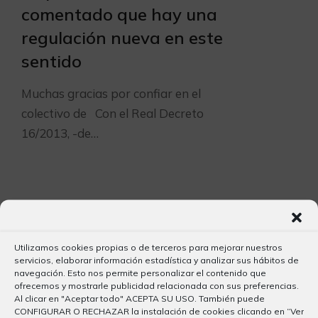
comentado que hay una
regulación nueva en este
sentido
Muchas gracias por confiar en el
colectivo de Con el Real Decreto
16/2013, -de…
Utilizamos cookies propias o de terceros para mejorar nuestros
servicios, elaborar información estadística y analizar sus hábitos de
navegación. Esto nos permite personalizar el contenido que
ofrecemos y mostrarle publicidad relacionada con sus preferencias.
Al clicar en "Aceptar todo" ACEPTA SU USO. También puede
CONFIGURAR O RECHAZAR la instalación de cookies clicando en “Ver