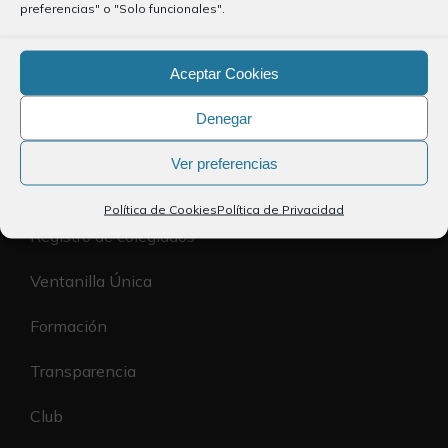
preferencias" o "Solo funcionales".
Política de Privacidad
Aceptar Cookies
Política de Cookies
Denegar
Accesibilidad
Ver preferencias
El Colegio
Política de Cookies
Política de Privacidad
Registro de colegiados
Ventanilla Única
Formación
Transparencia
Club