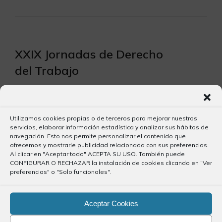
XXIX Jornadas de Derecho
del Trabajo
10.00 INAUGURACIÓN DE LAS
JORNADAS 10.30 INCAPACIDAD
Utilizamos cookies propias o de terceros para mejorar nuestros
PERMANENTE por Yolanda Cano
servicios, elaborar información estadística y analizar sus hábitos de
Galán. Catedrática Derecho del…
navegación. Esto nos permite personalizar el contenido que
ofrecemos y mostrarle publicidad relacionada con sus preferencias.
Al clicar en "Aceptar todo" ACEPTA SU USO. También puede
CONFIGURAR O RECHAZAR la instalación de cookies clicando en “Ver
preferencias" o "Solo funcionales".
Aceptar Cookies
XXIX Jornadas de Derecho