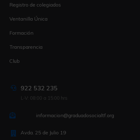
Registro de colegiados
Ventanilla Única
Formación
Transparencia
Club
922 532 235
L-V: 08:00 a 15:00 hrs
informacion@graduadosocialtf.org
Avda. 25 de Julio 19