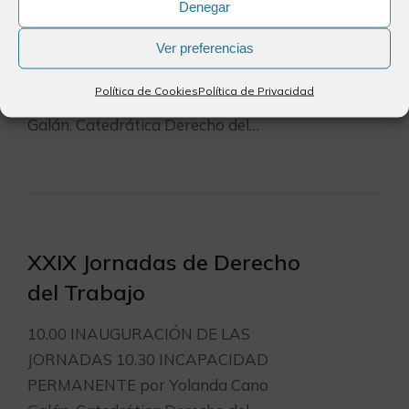
del Trabajo
Denegar
10.00 INAUGURACIÓN DE LAS
Ver preferencias
JORNADAS 10.30 INCAPACIDAD
Política de Cookies
Política de Privacidad
PERMANENTE por Yolanda Cano
Galán. Catedrática Derecho del…
XXIX Jornadas de Derecho
del Trabajo
10.00 INAUGURACIÓN DE LAS
JORNADAS 10.30 INCAPACIDAD
PERMANENTE por Yolanda Cano