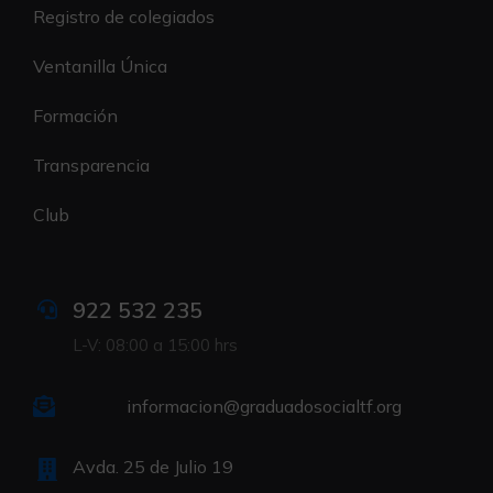
Registro de colegiados
Ventanilla Única
Formación
Transparencia
Club
922 532 235
L-V: 08:00 a 15:00 hrs
informacion@graduadosocialtf.org
Avda. 25 de Julio 19