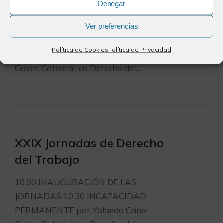
del Trabajo
Denegar
10.00 INAUGURACIÓN DE LAS
Ver preferencias
JORNADAS 10.30 INCAPACIDAD
Política de Cookies
Política de Privacidad
PERMANENTE por Yolanda Cano
Galán. Catedrática Derecho del…
XXIX Jornadas de Derecho
del Trabajo
10.00 INAUGURACIÓN DE LAS
JORNADAS 10.30 INCAPACIDAD
PERMANENTE por Yolanda Cano