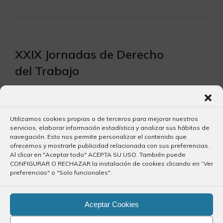
XXIX Jornadas de Derecho
del Trabajo
10.00 INAUGURACIÓN DE LAS
JORNADAS 10.30 INCAPACIDAD
Utilizamos cookies propias o de terceros para mejorar nuestros
PERMANENTE por Yolanda Cano
servicios, elaborar información estadística y analizar sus hábitos de
Galán. Catedrática Derecho del…
navegación. Esto nos permite personalizar el contenido que
ofrecemos y mostrarle publicidad relacionada con sus preferencias.
Al clicar en "Aceptar todo" ACEPTA SU USO. También puede
CONFIGURAR O RECHAZAR la instalación de cookies clicando en “Ver
preferencias" o "Solo funcionales".
Aceptar Cookies
XXIX Jornadas de Derecho