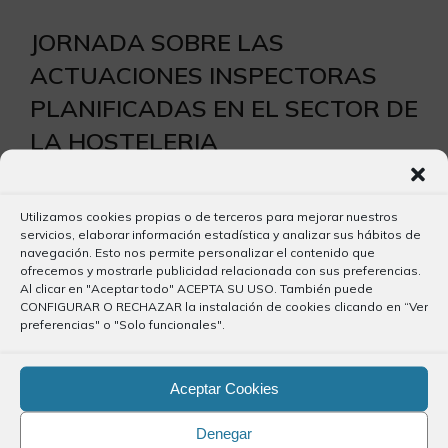
JORNADA SOBRE LAS
ACTUACIONES INSPECTORAS
PLANIFICADAS EN EL SECTOR DE
LA HOSTELERIA
24 septiembre, 2019
Utilizamos cookies propias o de terceros para mejorar nuestros
servicios, elaborar información estadística y analizar sus hábitos de
navegación. Esto nos permite personalizar el contenido que
ofrecemos y mostrarle publicidad relacionada con sus preferencias.
Al clicar en "Aceptar todo" ACEPTA SU USO. También puede
La importancia de un Programa
CONFIGURAR O RECHAZAR la instalación de cookies clicando en “Ver
preferencias" o "Solo funcionales".
de Seguros de Responsabilidad
Civil Profesional especialmente
Aceptar Cookies
diseñado para Graduados
Sociales
Denegar