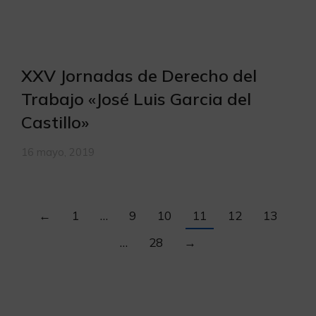
XXV Jornadas de Derecho del
Trabajo «José Luis Garcia del
Castillo»
16 mayo, 2019
←
1
…
9
10
11
12
13
…
28
→