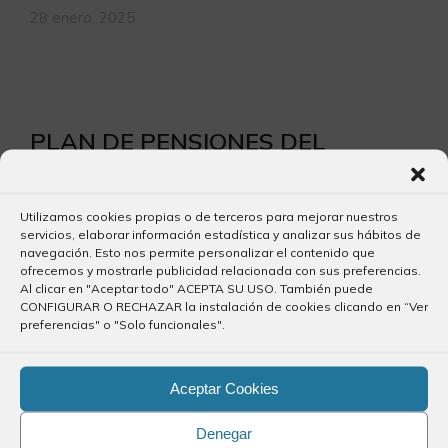
28 enero, 2025
PLAN DE PENSIONES DEL
SECTOR DE LA CONSTRUCCION
28 enero, 2025
Utilizamos cookies propias o de terceros para mejorar nuestros
servicios, elaborar información estadística y analizar sus hábitos de
navegación. Esto nos permite personalizar el contenido que
ofrecemos y mostrarle publicidad relacionada con sus preferencias.
Al clicar en "Aceptar todo" ACEPTA SU USO. También puede
CONFIGURAR O RECHAZAR la instalación de cookies clicando en “Ver
preferencias" o "Solo funcionales".
Toma de posesión Consejo
Canario
Aceptar Cookies
23 diciembre, 2024
Denegar